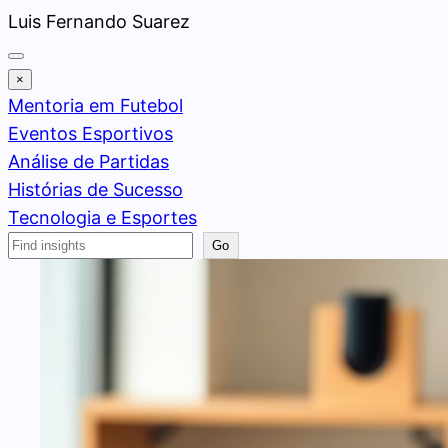
Pular
Luis Fernando Suarez
para
o
×
conteúdo
Mentoria em Futebol
Eventos Esportivos
Análise de Partidas
Histórias de Sucesso
Tecnologia e Esportes
Search
Go