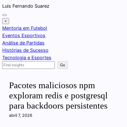
Pular
Luis Fernando Suarez
para
o
×
conteúdo
Mentoria em Futebol
Eventos Esportivos
Análise de Partidas
Histórias de Sucesso
Tecnologia e Esportes
Search
Go
Pacotes maliciosos npm
exploram redis e postgresql
para backdoors persistentes
abril 7, 2026