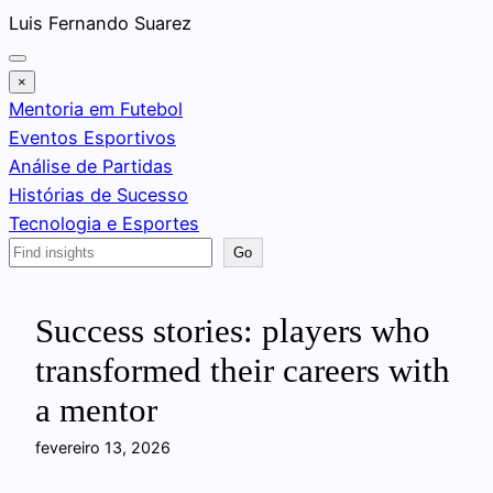
Pular
Luis Fernando Suarez
para
o
×
conteúdo
Mentoria em Futebol
Eventos Esportivos
Análise de Partidas
Histórias de Sucesso
Tecnologia e Esportes
Search
Go
Success stories: players who
transformed their careers with
a mentor
fevereiro 13, 2026